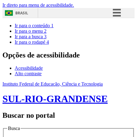
Ir direto para menu de acessibilidade.
BRASIL
Simplifique!
Ir para o conteúdo
1
Ir para o menu
2
Comunica BR
Ir para a busca
3
Ir para o rodapé
4
Participe
Acesso à informação
Opções de acessibilidade
Legislação
Acessibilidade
Canais
Alto contraste
Instituto Federal de Educação, Ciência e Tecnologia
SUL-RIO-GRANDENSE
Buscar no portal
Busca