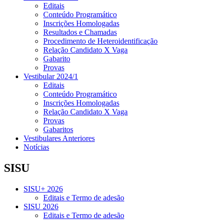
Editais
Conteúdo Programático
Inscrições Homologadas
Resultados e Chamadas
Procedimento de Heteroidentificação
Relação Candidato X Vaga
Gabarito
Provas
Vestibular 2024/1
Editais
Conteúdo Programático
Inscrições Homologadas
Relação Candidato X Vaga
Provas
Gabaritos
Vestibulares Anteriores
Notícias
SISU
SISU+ 2026
Editais e Termo de adesão
SISU 2026
Editais e Termo de adesão