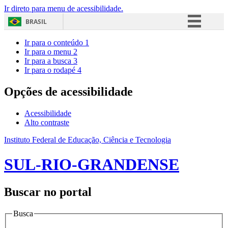
Ir direto para menu de acessibilidade.
BRASIL
Simplifique!
Ir para o conteúdo
1
Ir para o menu
2
Comunica BR
Ir para a busca
3
Ir para o rodapé
4
Participe
Acesso à informação
Opções de acessibilidade
Legislação
Acessibilidade
Canais
Alto contraste
Instituto Federal de Educação, Ciência e Tecnologia
SUL-RIO-GRANDENSE
Buscar no portal
Busca