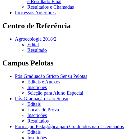
e Resultado Final
Resultados e Chamadas
Processos Anteriores
Centro de Referência
Agroecologia 2018/2
Edital
Resultado
Campus Pelotas
Pós-Graduação Stricto Sensu Pelotas
Editais e Anexos
Inscrições
Seleção para Aluno Especial
Pós-Graduação Lato Sensu
Editais
Locais de Prova
Inscrições
Resultados
Formação Pedagógica para Graduados não Licenciados
Editais
Inscrições