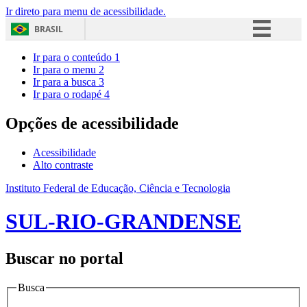
Ir direto para menu de acessibilidade.
BRASIL
Simplifique!
Ir para o conteúdo
1
Ir para o menu
2
Comunica BR
Ir para a busca
3
Ir para o rodapé
4
Participe
Acesso à informação
Opções de acessibilidade
Legislação
Acessibilidade
Canais
Alto contraste
Instituto Federal de Educação, Ciência e Tecnologia
SUL-RIO-GRANDENSE
Buscar no portal
Busca