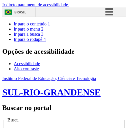
Ir direto para menu de acessibilidade.
BRASIL
Simplifique!
Ir para o conteúdo
1
Ir para o menu
2
Comunica BR
Ir para a busca
3
Ir para o rodapé
4
Participe
Acesso à informação
Opções de acessibilidade
Legislação
Acessibilidade
Canais
Alto contraste
Instituto Federal de Educação, Ciência e Tecnologia
SUL-RIO-GRANDENSE
Buscar no portal
Busca