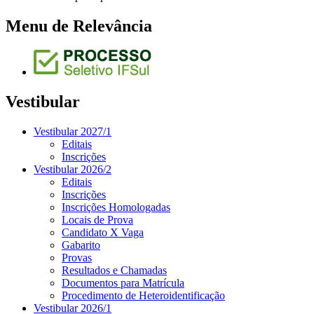
Menu de Relevância
Vestibular
Vestibular 2027/1
Editais
Inscrições
Vestibular 2026/2
Editais
Inscrições
Inscrições Homologadas
Locais de Prova
Candidato X Vaga
Gabarito
Provas
Resultados e Chamadas
Documentos para Matrícula
Procedimento de Heteroidentificação
Vestibular 2026/1