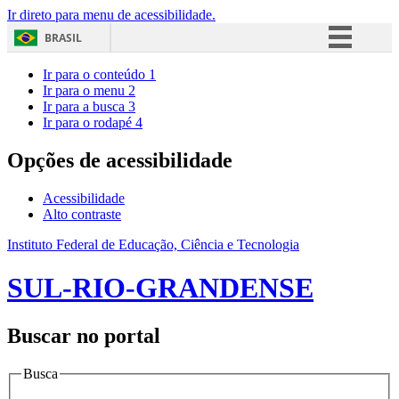
Ir direto para menu de acessibilidade.
BRASIL
Simplifique!
Ir para o conteúdo
1
Ir para o menu
2
Comunica BR
Ir para a busca
3
Ir para o rodapé
4
Participe
Acesso à informação
Opções de acessibilidade
Legislação
Acessibilidade
Canais
Alto contraste
Instituto Federal de Educação, Ciência e Tecnologia
SUL-RIO-GRANDENSE
Buscar no portal
Busca