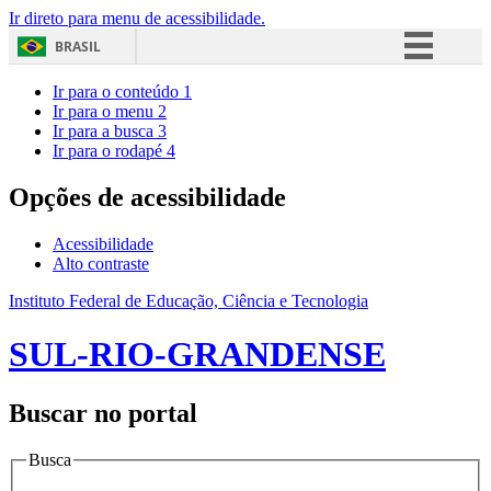
Ir direto para menu de acessibilidade.
BRASIL
Simplifique!
Ir para o conteúdo
1
Ir para o menu
2
Comunica BR
Ir para a busca
3
Ir para o rodapé
4
Participe
Acesso à informação
Opções de acessibilidade
Legislação
Acessibilidade
Canais
Alto contraste
Instituto Federal de Educação, Ciência e Tecnologia
SUL-RIO-GRANDENSE
Buscar no portal
Busca