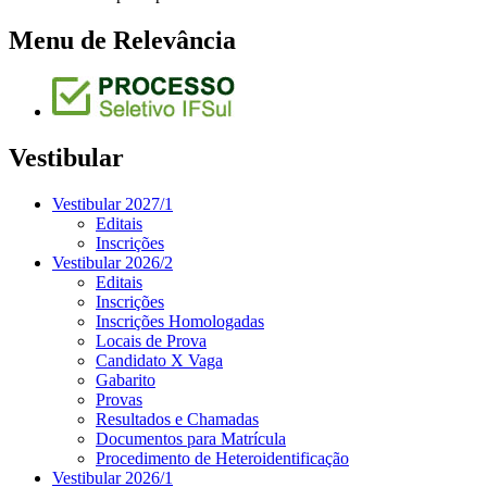
Menu de Relevância
Vestibular
Vestibular 2027/1
Editais
Inscrições
Vestibular 2026/2
Editais
Inscrições
Inscrições Homologadas
Locais de Prova
Candidato X Vaga
Gabarito
Provas
Resultados e Chamadas
Documentos para Matrícula
Procedimento de Heteroidentificação
Vestibular 2026/1