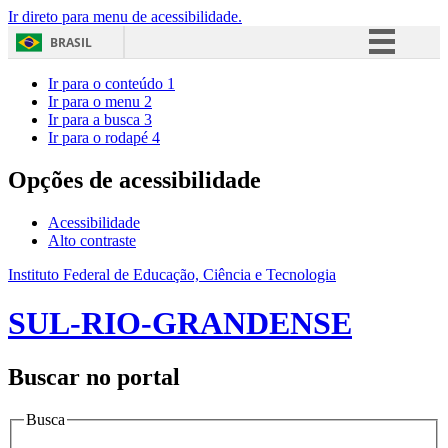
Ir direto para menu de acessibilidade.
BRASIL
Simplifique!
Ir para o conteúdo
1
Ir para o menu
2
Comunica BR
Ir para a busca
3
Ir para o rodapé
4
Participe
Acesso à informação
Opções de acessibilidade
Legislação
Acessibilidade
Canais
Alto contraste
Instituto Federal de Educação, Ciência e Tecnologia
SUL-RIO-GRANDENSE
Buscar no portal
Busca