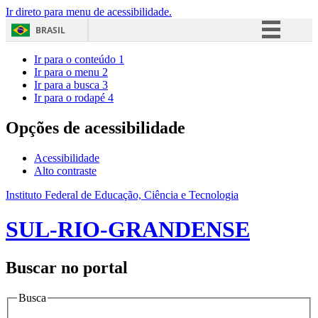
Ir direto para menu de acessibilidade.
BRASIL
Simplifique!
Ir para o conteúdo
1
Ir para o menu
2
Comunica BR
Ir para a busca
3
Ir para o rodapé
4
Participe
Acesso à informação
Opções de acessibilidade
Legislação
Acessibilidade
Canais
Alto contraste
Instituto Federal de Educação, Ciência e Tecnologia
SUL-RIO-GRANDENSE
Buscar no portal
Busca