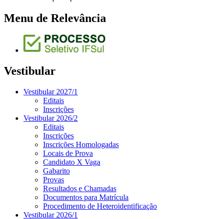
Menu de Relevância
Vestibular
Vestibular 2027/1
Editais
Inscrições
Vestibular 2026/2
Editais
Inscrições
Inscrições Homologadas
Locais de Prova
Candidato X Vaga
Gabarito
Provas
Resultados e Chamadas
Documentos para Matrícula
Procedimento de Heteroidentificação
Vestibular 2026/1