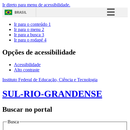
Ir direto para menu de acessibilidade.
BRASIL
Simplifique!
Ir para o conteúdo
1
Ir para o menu
2
Comunica BR
Ir para a busca
3
Ir para o rodapé
4
Participe
Acesso à informação
Opções de acessibilidade
Legislação
Acessibilidade
Canais
Alto contraste
Instituto Federal de Educação, Ciência e Tecnologia
SUL-RIO-GRANDENSE
Buscar no portal
Busca