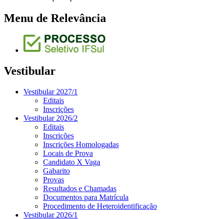
Menu de Relevância
Vestibular
Vestibular 2027/1
Editais
Inscrições
Vestibular 2026/2
Editais
Inscrições
Inscrições Homologadas
Locais de Prova
Candidato X Vaga
Gabarito
Provas
Resultados e Chamadas
Documentos para Matrícula
Procedimento de Heteroidentificação
Vestibular 2026/1