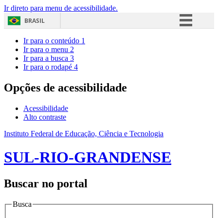
Ir direto para menu de acessibilidade.
BRASIL
Simplifique!
Ir para o conteúdo
1
Ir para o menu
2
Comunica BR
Ir para a busca
3
Ir para o rodapé
4
Participe
Acesso à informação
Opções de acessibilidade
Legislação
Acessibilidade
Canais
Alto contraste
Instituto Federal de Educação, Ciência e Tecnologia
SUL-RIO-GRANDENSE
Buscar no portal
Busca