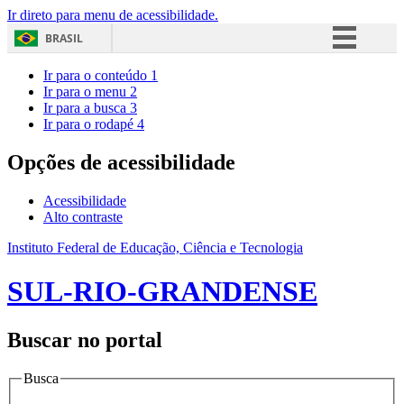
Ir direto para menu de acessibilidade.
BRASIL
Simplifique!
Ir para o conteúdo
1
Ir para o menu
2
Comunica BR
Ir para a busca
3
Ir para o rodapé
4
Participe
Acesso à informação
Opções de acessibilidade
Legislação
Acessibilidade
Canais
Alto contraste
Instituto Federal de Educação, Ciência e Tecnologia
SUL-RIO-GRANDENSE
Buscar no portal
Busca