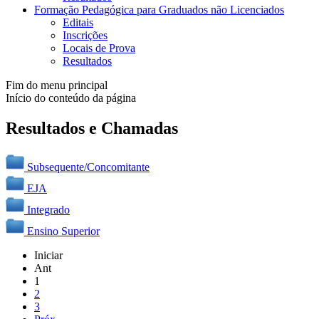
Formação Pedagógica para Graduados não Licenciados
Editais
Inscrições
Locais de Prova
Resultados
Fim do menu principal
Início do conteúdo da página
Resultados e Chamadas
Subsequente/Concomitante
EJA
Integrado
Ensino Superior
Iniciar
Ant
1
2
3