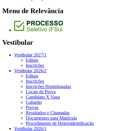
Menu de Relevância
Vestibular
Vestibular 2027/1
Editais
Inscrições
Vestibular 2026/2
Editais
Inscrições
Inscrições Homologadas
Locais de Prova
Candidato X Vaga
Gabarito
Provas
Resultados e Chamadas
Documentos para Matrícula
Procedimento de Heteroidentificação
Vestibular 2026/1