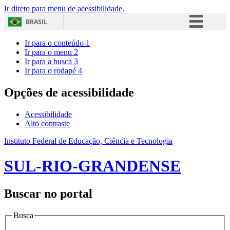
Ir direto para menu de acessibilidade.
BRASIL
Simplifique!
Ir para o conteúdo
1
Ir para o menu
2
Comunica BR
Ir para a busca
3
Ir para o rodapé
4
Participe
Acesso à informação
Opções de acessibilidade
Legislação
Acessibilidade
Canais
Alto contraste
Instituto Federal de Educação, Ciência e Tecnologia
SUL-RIO-GRANDENSE
Buscar no portal
Busca