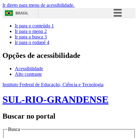
Ir direto para menu de acessibilidade.
BRASIL
Simplifique!
Ir para o conteúdo
1
Ir para o menu
2
Comunica BR
Ir para a busca
3
Ir para o rodapé
4
Participe
Acesso à informação
Opções de acessibilidade
Legislação
Acessibilidade
Canais
Alto contraste
Instituto Federal de Educação, Ciência e Tecnologia
SUL-RIO-GRANDENSE
Buscar no portal
Busca