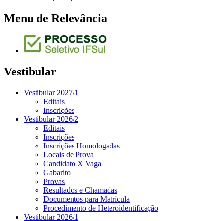
Menu de Relevância
Vestibular
Vestibular 2027/1
Editais
Inscrições
Vestibular 2026/2
Editais
Inscrições
Inscrições Homologadas
Locais de Prova
Candidato X Vaga
Gabarito
Provas
Resultados e Chamadas
Documentos para Matrícula
Procedimento de Heteroidentificação
Vestibular 2026/1