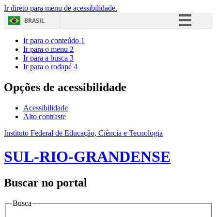
Ir direto para menu de acessibilidade.
BRASIL
Simplifique!
Ir para o conteúdo
1
Ir para o menu
2
Comunica BR
Ir para a busca
3
Ir para o rodapé
4
Participe
Acesso à informação
Opções de acessibilidade
Legislação
Acessibilidade
Canais
Alto contraste
Instituto Federal de Educação, Ciência e Tecnologia
SUL-RIO-GRANDENSE
Buscar no portal
Busca