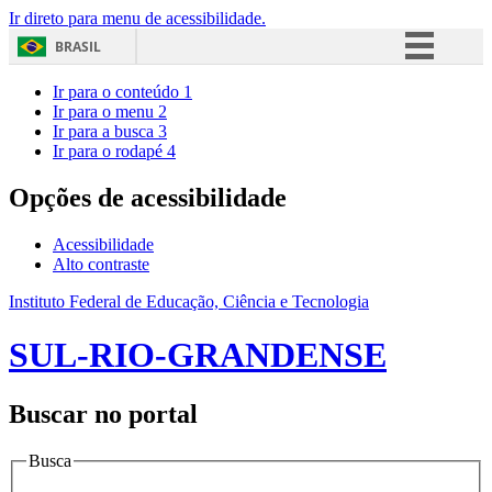
Ir direto para menu de acessibilidade.
BRASIL
Simplifique!
Ir para o conteúdo
1
Ir para o menu
2
Comunica BR
Ir para a busca
3
Ir para o rodapé
4
Participe
Acesso à informação
Opções de acessibilidade
Legislação
Acessibilidade
Canais
Alto contraste
Instituto Federal de Educação, Ciência e Tecnologia
SUL-RIO-GRANDENSE
Buscar no portal
Busca