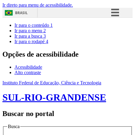
Ir direto para menu de acessibilidade.
BRASIL
Simplifique!
Ir para o conteúdo
1
Ir para o menu
2
Comunica BR
Ir para a busca
3
Ir para o rodapé
4
Participe
Acesso à informação
Opções de acessibilidade
Legislação
Acessibilidade
Canais
Alto contraste
Instituto Federal de Educação, Ciência e Tecnologia
SUL-RIO-GRANDENSE
Buscar no portal
Busca