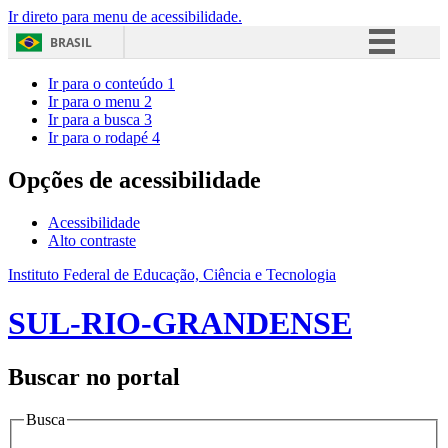
Ir direto para menu de acessibilidade.
BRASIL
Simplifique!
Ir para o conteúdo
1
Ir para o menu
2
Comunica BR
Ir para a busca
3
Ir para o rodapé
4
Participe
Acesso à informação
Opções de acessibilidade
Legislação
Acessibilidade
Canais
Alto contraste
Instituto Federal de Educação, Ciência e Tecnologia
SUL-RIO-GRANDENSE
Buscar no portal
Busca