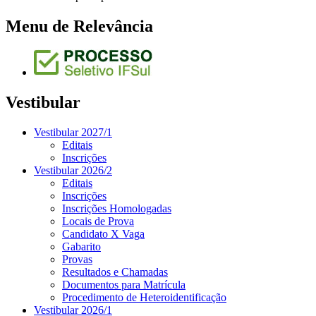
Menu de Relevância
Vestibular
Vestibular 2027/1
Editais
Inscrições
Vestibular 2026/2
Editais
Inscrições
Inscrições Homologadas
Locais de Prova
Candidato X Vaga
Gabarito
Provas
Resultados e Chamadas
Documentos para Matrícula
Procedimento de Heteroidentificação
Vestibular 2026/1