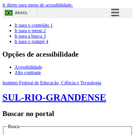
Ir direto para menu de acessibilidade.
BRASIL
Simplifique!
Ir para o conteúdo
1
Ir para o menu
2
Comunica BR
Ir para a busca
3
Ir para o rodapé
4
Participe
Acesso à informação
Opções de acessibilidade
Legislação
Acessibilidade
Canais
Alto contraste
Instituto Federal de Educação, Ciência e Tecnologia
SUL-RIO-GRANDENSE
Buscar no portal
Busca