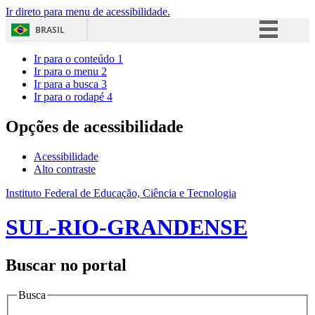
Ir direto para menu de acessibilidade.
BRASIL
Simplifique!
Ir para o conteúdo
1
Ir para o menu
2
Comunica BR
Ir para a busca
3
Ir para o rodapé
4
Participe
Acesso à informação
Opções de acessibilidade
Legislação
Acessibilidade
Canais
Alto contraste
Instituto Federal de Educação, Ciência e Tecnologia
SUL-RIO-GRANDENSE
Buscar no portal
Busca