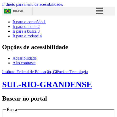
Ir direto para menu de acessibilidade.
BRASIL
Simplifique!
Ir para o conteúdo
1
Ir para o menu
2
Comunica BR
Ir para a busca
3
Ir para o rodapé
4
Participe
Acesso à informação
Opções de acessibilidade
Legislação
Acessibilidade
Canais
Alto contraste
Instituto Federal de Educação, Ciência e Tecnologia
SUL-RIO-GRANDENSE
Buscar no portal
Busca