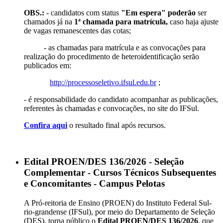
OBS.:
- candidatos com status
"Em espera"
poderão
ser
chamados já na
1ª chamada para matrícula,
caso haja ajuste
de vagas remanescentes das cotas;
- as chamadas para matrícula e as convocações para
realização do procedimento de heteroidentificação serão
publicados em:
http://processoseletivo.ifsul.edu.br
;
- é responsabilidade do candidato acompanhar as publicações,
referentes às chamadas e convocações, no site do IFSul.
Confira aqui
o resultado final após recursos.
Edital PROEN/DES 136/2026 - Seleção
Complementar - Cursos Técnicos Subsequentes
e Concomitantes - Campus Pelotas
A Pró-reitoria de Ensino (PROEN) do Instituto Federal Sul-
rio-grandense (IFSul), por meio do Departamento de Seleção
(DES), torna público o
Edital PROEN/DES 136/2026
, que