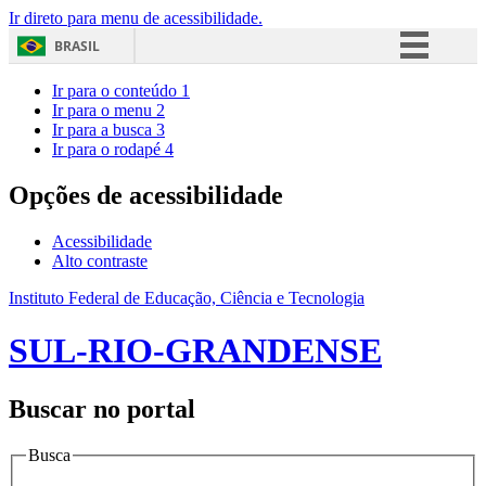
Ir direto para menu de acessibilidade.
BRASIL
Simplifique!
Ir para o conteúdo
1
Ir para o menu
2
Comunica BR
Ir para a busca
3
Ir para o rodapé
4
Participe
Acesso à informação
Opções de acessibilidade
Legislação
Acessibilidade
Canais
Alto contraste
Instituto Federal de Educação, Ciência e Tecnologia
SUL-RIO-GRANDENSE
Buscar no portal
Busca