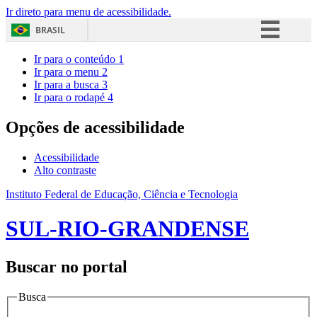
Ir direto para menu de acessibilidade.
BRASIL
Simplifique!
Ir para o conteúdo
1
Ir para o menu
2
Comunica BR
Ir para a busca
3
Ir para o rodapé
4
Participe
Acesso à informação
Opções de acessibilidade
Legislação
Acessibilidade
Canais
Alto contraste
Instituto Federal de Educação, Ciência e Tecnologia
SUL-RIO-GRANDENSE
Buscar no portal
Busca