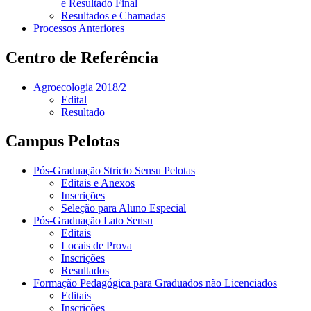
e Resultado Final
Resultados e Chamadas
Processos Anteriores
Centro de Referência
Agroecologia 2018/2
Edital
Resultado
Campus Pelotas
Pós-Graduação Stricto Sensu Pelotas
Editais e Anexos
Inscrições
Seleção para Aluno Especial
Pós-Graduação Lato Sensu
Editais
Locais de Prova
Inscrições
Resultados
Formação Pedagógica para Graduados não Licenciados
Editais
Inscrições