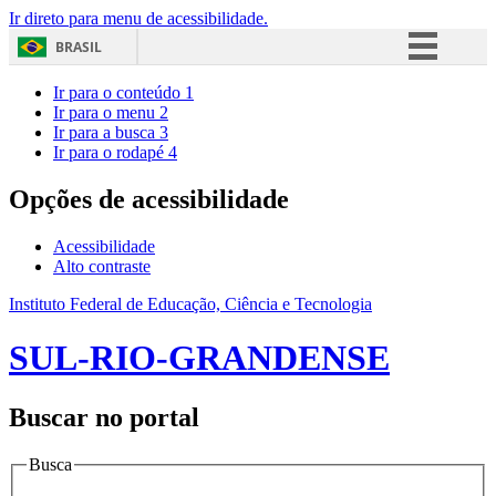
Ir direto para menu de acessibilidade.
BRASIL
Simplifique!
Ir para o conteúdo
1
Ir para o menu
2
Comunica BR
Ir para a busca
3
Ir para o rodapé
4
Participe
Acesso à informação
Opções de acessibilidade
Legislação
Acessibilidade
Canais
Alto contraste
Instituto Federal de Educação, Ciência e Tecnologia
SUL-RIO-GRANDENSE
Buscar no portal
Busca