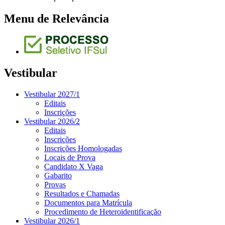
Menu de Relevância
Vestibular
Vestibular 2027/1
Editais
Inscrições
Vestibular 2026/2
Editais
Inscrições
Inscrições Homologadas
Locais de Prova
Candidato X Vaga
Gabarito
Provas
Resultados e Chamadas
Documentos para Matrícula
Procedimento de Heteroidentificação
Vestibular 2026/1