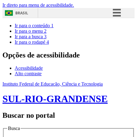
Ir direto para menu de acessibilidade.
BRASIL
Simplifique!
Ir para o conteúdo
1
Ir para o menu
2
Comunica BR
Ir para a busca
3
Ir para o rodapé
4
Participe
Acesso à informação
Opções de acessibilidade
Legislação
Acessibilidade
Canais
Alto contraste
Instituto Federal de Educação, Ciência e Tecnologia
SUL-RIO-GRANDENSE
Buscar no portal
Busca