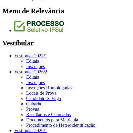
Menu de Relevância
Vestibular
Vestibular 2027/1
Editais
Inscrições
Vestibular 2026/2
Editais
Inscrições
Inscrições Homologadas
Locais de Prova
Candidato X Vaga
Gabarito
Provas
Resultados e Chamadas
Documentos para Matrícula
Procedimento de Heteroidentificação
Vestibular 2026/1