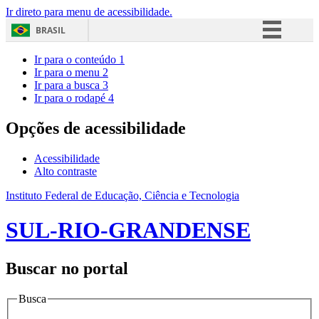
Ir direto para menu de acessibilidade.
BRASIL
Simplifique!
Ir para o conteúdo
1
Ir para o menu
2
Comunica BR
Ir para a busca
3
Ir para o rodapé
4
Participe
Acesso à informação
Opções de acessibilidade
Legislação
Acessibilidade
Canais
Alto contraste
Instituto Federal de Educação, Ciência e Tecnologia
SUL-RIO-GRANDENSE
Buscar no portal
Busca