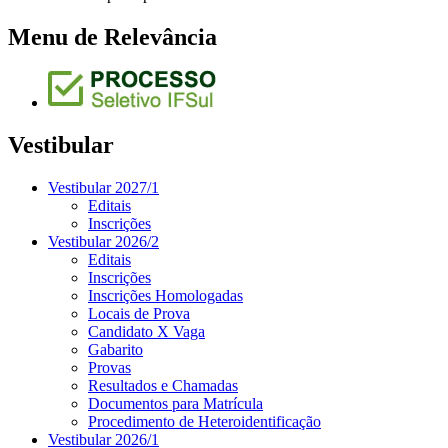
Menu de Relevância
Vestibular
Vestibular 2027/1
Editais
Inscrições
Vestibular 2026/2
Editais
Inscrições
Inscrições Homologadas
Locais de Prova
Candidato X Vaga
Gabarito
Provas
Resultados e Chamadas
Documentos para Matrícula
Procedimento de Heteroidentificação
Vestibular 2026/1