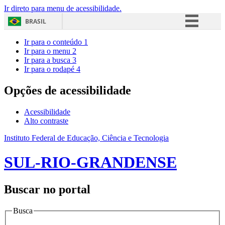
Ir direto para menu de acessibilidade.
BRASIL
Simplifique!
Ir para o conteúdo
1
Ir para o menu
2
Comunica BR
Ir para a busca
3
Ir para o rodapé
4
Participe
Acesso à informação
Opções de acessibilidade
Legislação
Acessibilidade
Canais
Alto contraste
Instituto Federal de Educação, Ciência e Tecnologia
SUL-RIO-GRANDENSE
Buscar no portal
Busca