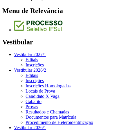
Menu de Relevância
Vestibular
Vestibular 2027/1
Editais
Inscrições
Vestibular 2026/2
Editais
Inscrições
Inscrições Homologadas
Locais de Prova
Candidato X Vaga
Gabarito
Provas
Resultados e Chamadas
Documentos para Matrícula
Procedimento de Heteroidentificação
Vestibular 2026/1