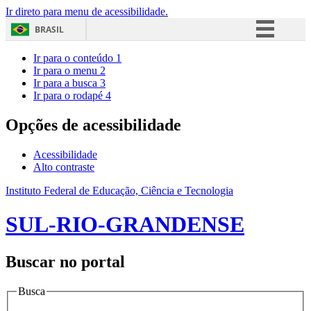
Ir direto para menu de acessibilidade.
BRASIL
Simplifique!
Ir para o conteúdo
1
Ir para o menu
2
Comunica BR
Ir para a busca
3
Ir para o rodapé
4
Participe
Acesso à informação
Opções de acessibilidade
Legislação
Acessibilidade
Canais
Alto contraste
Instituto Federal de Educação, Ciência e Tecnologia
SUL-RIO-GRANDENSE
Buscar no portal
Busca