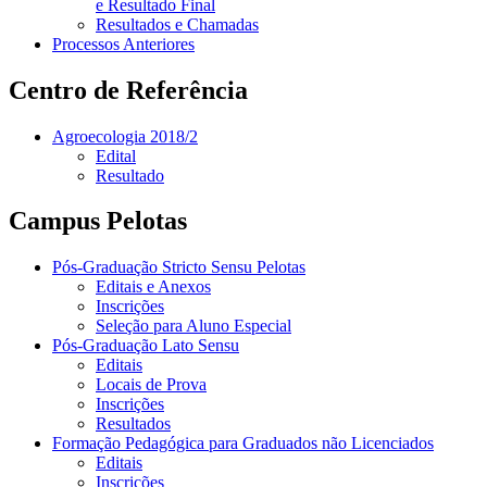
e Resultado Final
Resultados e Chamadas
Processos Anteriores
Centro de Referência
Agroecologia 2018/2
Edital
Resultado
Campus Pelotas
Pós-Graduação Stricto Sensu Pelotas
Editais e Anexos
Inscrições
Seleção para Aluno Especial
Pós-Graduação Lato Sensu
Editais
Locais de Prova
Inscrições
Resultados
Formação Pedagógica para Graduados não Licenciados
Editais
Inscrições