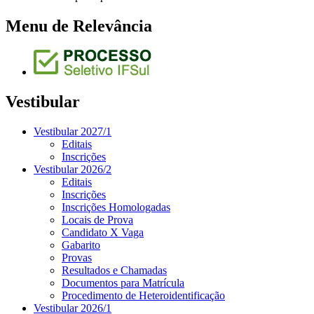
Menu de Relevância
Vestibular
Vestibular 2027/1
Editais
Inscrições
Vestibular 2026/2
Editais
Inscrições
Inscrições Homologadas
Locais de Prova
Candidato X Vaga
Gabarito
Provas
Resultados e Chamadas
Documentos para Matrícula
Procedimento de Heteroidentificação
Vestibular 2026/1