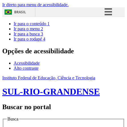
Ir direto para menu de acessibilidade.
BRASIL
Simplifique!
Ir para o conteúdo
1
Ir para o menu
2
Comunica BR
Ir para a busca
3
Ir para o rodapé
4
Participe
Acesso à informação
Opções de acessibilidade
Legislação
Acessibilidade
Canais
Alto contraste
Instituto Federal de Educação, Ciência e Tecnologia
SUL-RIO-GRANDENSE
Buscar no portal
Busca