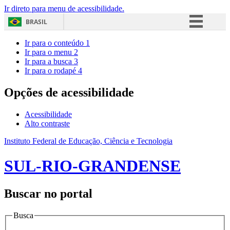
Ir direto para menu de acessibilidade.
BRASIL
Simplifique!
Ir para o conteúdo
1
Ir para o menu
2
Comunica BR
Ir para a busca
3
Ir para o rodapé
4
Participe
Acesso à informação
Opções de acessibilidade
Legislação
Acessibilidade
Canais
Alto contraste
Instituto Federal de Educação, Ciência e Tecnologia
SUL-RIO-GRANDENSE
Buscar no portal
Busca