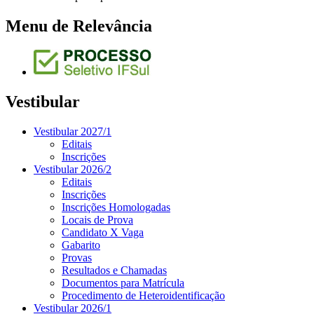
Menu de Relevância
Vestibular
Vestibular 2027/1
Editais
Inscrições
Vestibular 2026/2
Editais
Inscrições
Inscrições Homologadas
Locais de Prova
Candidato X Vaga
Gabarito
Provas
Resultados e Chamadas
Documentos para Matrícula
Procedimento de Heteroidentificação
Vestibular 2026/1