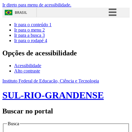
Ir direto para menu de acessibilidade.
BRASIL
Simplifique!
Ir para o conteúdo
1
Ir para o menu
2
Comunica BR
Ir para a busca
3
Ir para o rodapé
4
Participe
Acesso à informação
Opções de acessibilidade
Legislação
Acessibilidade
Canais
Alto contraste
Instituto Federal de Educação, Ciência e Tecnologia
SUL-RIO-GRANDENSE
Buscar no portal
Busca