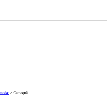
amadas
>
Camaquã