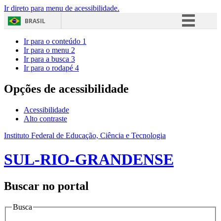
Ir direto para menu de acessibilidade.
BRASIL
Simplifique!
Ir para o conteúdo
1
Ir para o menu
2
Comunica BR
Ir para a busca
3
Ir para o rodapé
4
Participe
Acesso à informação
Opções de acessibilidade
Legislação
Acessibilidade
Canais
Alto contraste
Instituto Federal de Educação, Ciência e Tecnologia
SUL-RIO-GRANDENSE
Buscar no portal
Busca