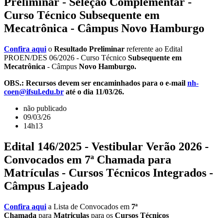
Preliminar - Seleção Complementar -
Curso Técnico Subsequente em
Mecatrônica - Câmpus Novo Hamburgo
Confira aqui
o
Resultado Preliminar
referente ao Edital
PROEN/DES 06/2026 - Curso Técnico
Subsequente em
Mecatrônica
- Câmpus
Novo Hamburgo.
OBS.: Recursos devem ser encaminhados para o e-mail
nh-
coen@ifsul.edu.br
até o dia 11/03/26.
não publicado
09/03/26
14h13
Edital 146/2025 - Vestibular Verão 2026 -
Convocados em 7ª Chamada para
Matrículas - Cursos Técnicos Integrados -
Câmpus Lajeado
Confira aqui
a Lista de Convocados em
7ª
Chamada
para
Matriculas
para os
Cursos Técnicos